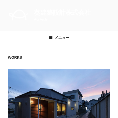
コ
ン
葵建築設計株式会社
テ
Aoi Archi
ン
ツ
へ
メニュー
ス
キ
ッ
WORKS
プ