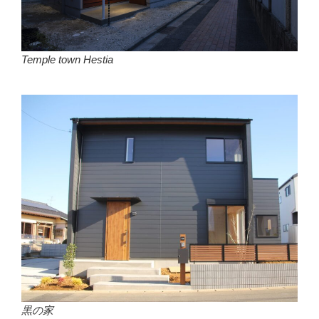
Temple town Hestia
黒の家