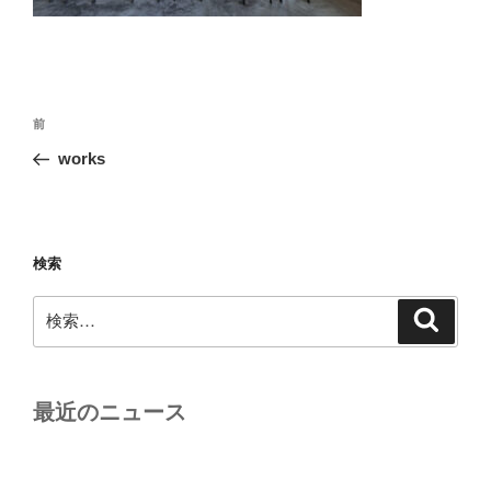
投
前
前
稿
の
works
ナ
投
ビ
稿
ゲ
ー
検索
シ
検
検
ョ
索
索:
ン
最近のニュース