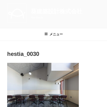
コ
ン
葵建築設計株式会社
テ
Aoi Archi
ン
ツ
へ
メニュー
ス
キ
ッ
hestia_0030
プ