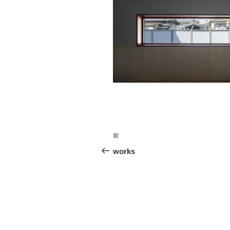
投
前
前
稿
の
works
投
ナ
稿
ビ
ゲ
ー