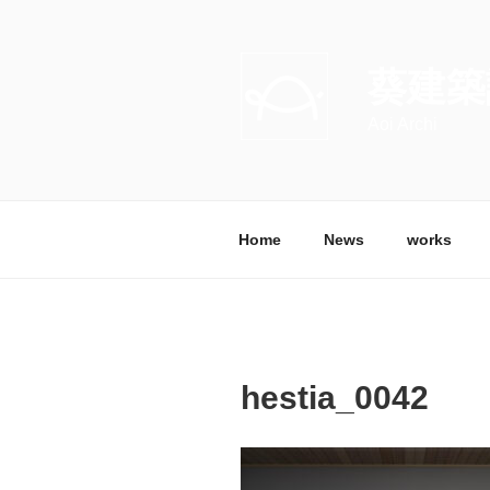
コ
ン
テ
葵建築
ン
ツ
Aoi Archi
へ
ス
キ
ッ
Home
News
works
プ
hestia_0042