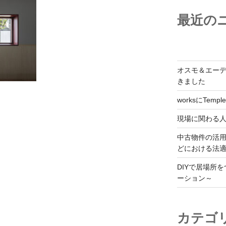
最近の
オスモ＆エー
きました
worksにTemple
現場に関わる
中古物件の活
どにおける法
DIYで居場所
ーション～
カテゴ