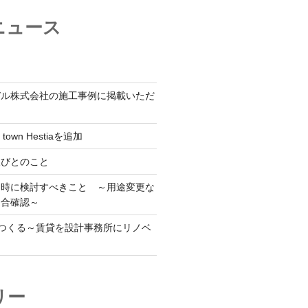
ニュース
デル株式会社の施工事例に掲載いただ
 town Hestiaを追加
人びとのこと
用時に検討すべきこと ～用途変更な
適合確認～
をつくる～賃貸を設計事務所にリノベ
リー