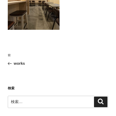
投
前
前
稿
の
works
ナ
投
ビ
稿
ゲ
ー
検索
シ
検
検
ョ
索
索:
ン