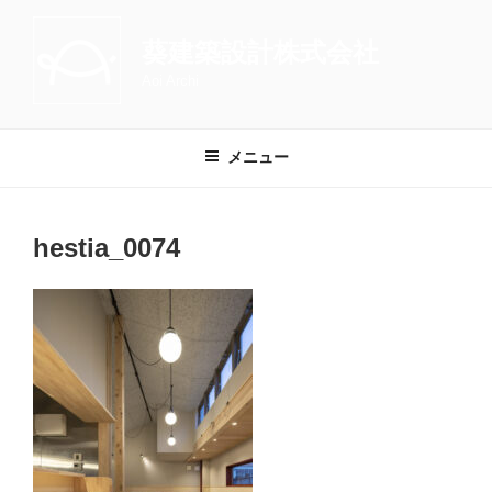
コ
ン
葵建築設計株式会社
テ
Aoi Archi
ン
ツ
へ
メニュー
ス
キ
ッ
hestia_0074
プ