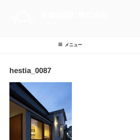
コ
ン
葵建築設計株式会社
テ
Aoi Archi
ン
ツ
へ
メニュー
ス
キ
ッ
hestia_0087
プ