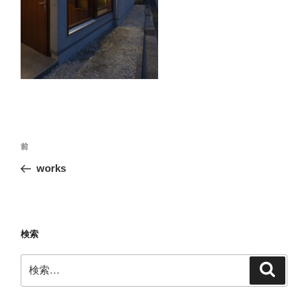
投
前
前
稿
の
works
ナ
投
ビ
稿
ゲ
ー
検索
シ
検
検
ョ
索
索:
ン