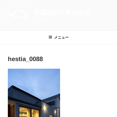
コ
ン
葵建築設計株式会社
テ
Aoi Archi
ン
ツ
へ
メニュー
ス
キ
ッ
hestia_0088
プ