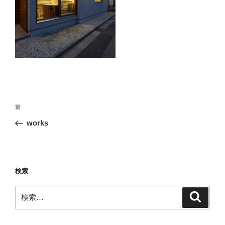
投
前
前
稿
の
works
ナ
投
ビ
稿
ゲ
ー
検索
シ
検
検
ョ
索
索:
ン