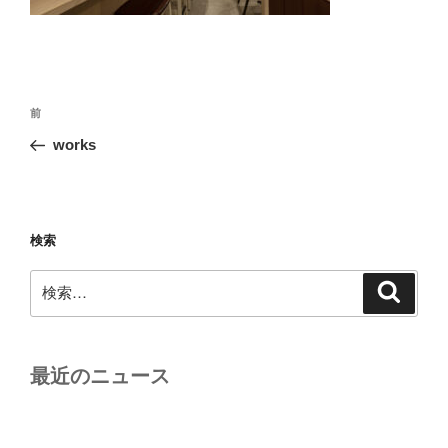
投
前
前
稿
の
works
ナ
投
ビ
稿
ゲ
ー
検索
シ
検
検
ョ
索
索:
ン
最近のニュース