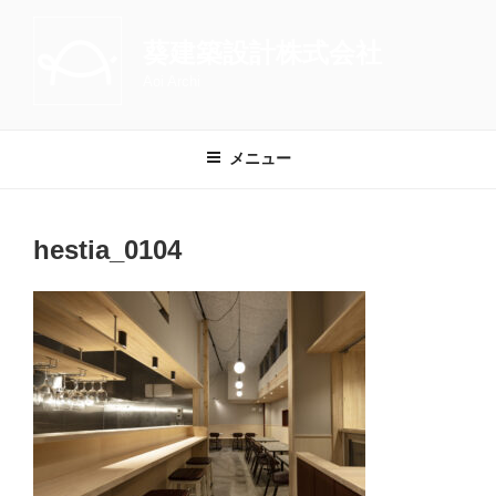
コ
ン
葵建築設計株式会社
テ
Aoi Archi
ン
ツ
へ
メニュー
ス
キ
ッ
hestia_0104
プ