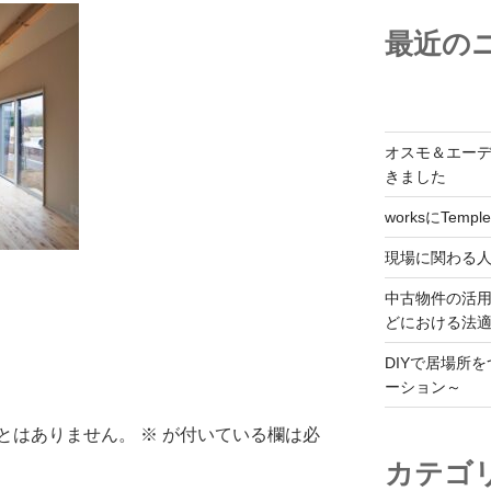
最近の
オスモ＆エー
きました
worksにTemple
現場に関わる
中古物件の活
どにおける法
DIYで居場所
ーション～
とはありません。
※
が付いている欄は必
カテゴ