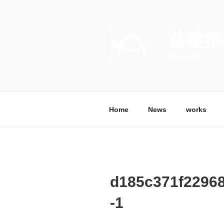
コ
ン
テ
葵建築
ン
ツ
Aoi Archi
へ
ス
キ
ッ
Home
News
works
プ
d185c371f2296
-1