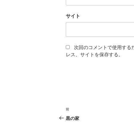
サイト
次回のコメントで使用する
レス、サイトを保存する。
投
前
前
稿
の
黒の家
投
ナ
稿