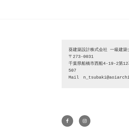
ビ
ゲ
ー
シ
ョ
葵建築設計株式会社 一級建築士
ン
〒273-0031

千葉県船橋市西船4-19-2第1
507

Mail　n_tsubaki@aoiarch
facebook
instaggram