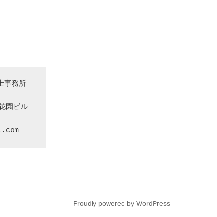
事務所

2花園ビル
i.com
Proudly powered by WordPress