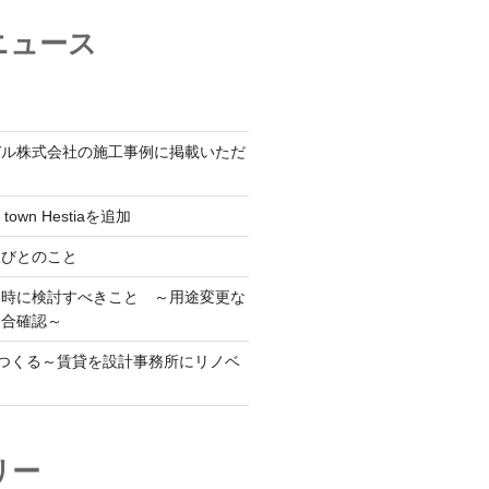
ニュース
デル株式会社の施工事例に掲載いただ
 town Hestiaを追加
人びとのこと
用時に検討すべきこと ～用途変更な
適合確認～
をつくる～賃貸を設計事務所にリノベ
リー