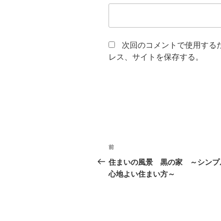
次回のコメントで使用する
レス、サイトを保存する。
投
前
前
稿
の
住まいの風景 黒の家 ～シンプ
投
心地よい住まい方～
ナ
稿
ビ
ゲ