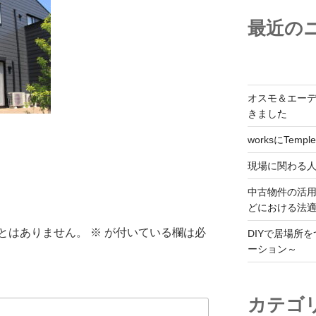
最近の
オスモ＆エー
きました
worksにTemple
現場に関わる
中古物件の活
どにおける法
とはありません。
※
が付いている欄は必
DIYで居場所
ーション～
カテゴ