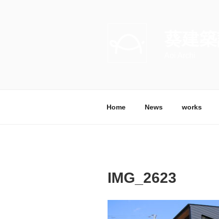
コ
ン
テ
葵建築
ン
ツ
Aoi Archi
へ
ス
キ
ッ
Home
News
works
プ
IMG_2623