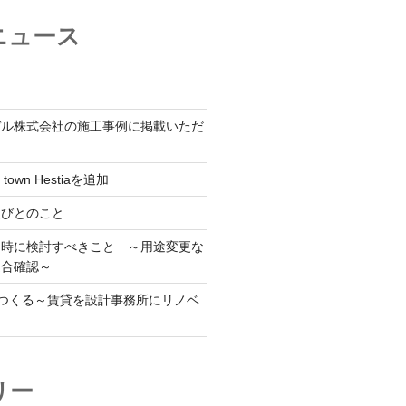
ニュース
デル株式会社の施工事例に掲載いただ
 town Hestiaを追加
人びとのこと
用時に検討すべきこと ～用途変更な
適合確認～
をつくる～賃貸を設計事務所にリノベ
リー