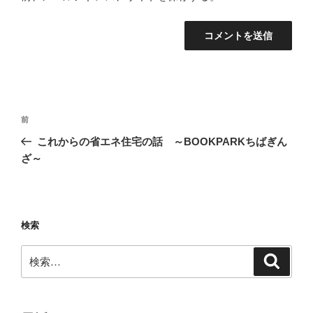
投
前
前
稿
の
これからの省エネ住宅の話 ～BOOKPARKちばぎん
ナ
投
ざ～
ビ
稿
ゲ
ー
検索
シ
ョ
検
検
ン
索
索: