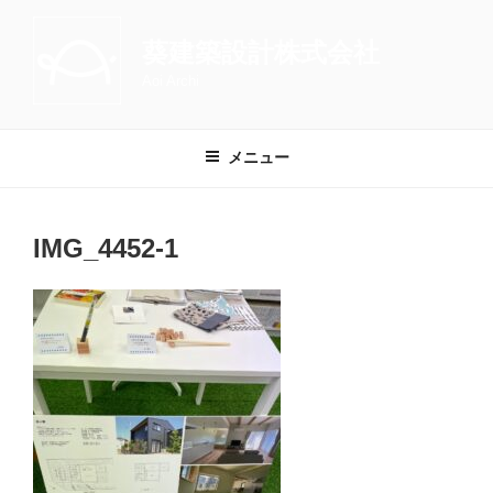
コ
ン
葵建築設計株式会社
テ
Aoi Archi
ン
ツ
へ
メニュー
ス
キ
ッ
IMG_4452-1
プ