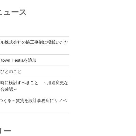
ニュース
デル株式会社の施工事例に掲載いただ
 town Hestiaを追加
人びとのこと
用時に検討すべきこと ～用途変更な
適合確認～
をつくる～賃貸を設計事務所にリノベ
リー