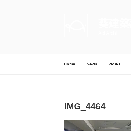
コ
ン
テ
葵建築
ン
ツ
Aoi Archi
へ
ス
キ
ッ
Home
News
works
プ
IMG_4464