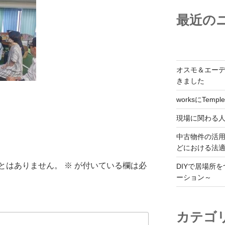
最近の
オスモ＆エー
きました
worksにTemple
現場に関わる
中古物件の活
どにおける法
とはありません。
※
が付いている欄は必
DIYで居場所
ーション～
カテゴ