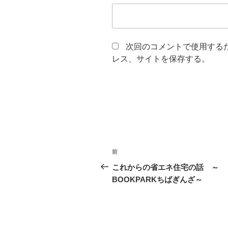
次回のコメントで使用する
レス、サイトを保存する。
投
前
前
稿
の
これからの省エネ住宅の話 ～
投
BOOKPARKちばぎんざ～
ナ
稿
ビ
ゲ